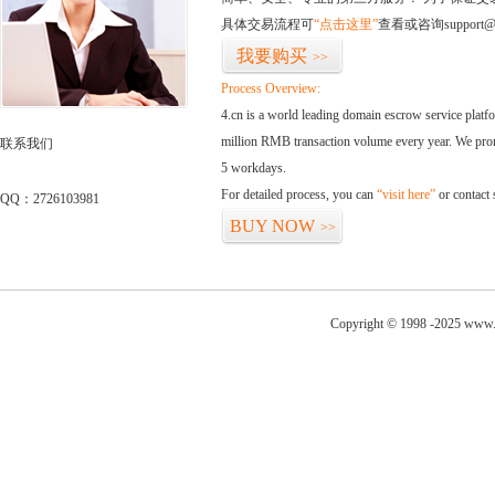
具体交易流程可
“点击这里”
查看或咨询support@
我要购买
>>
Process Overview:
4.cn is a world leading domain escrow service plat
million RMB transaction volume every year. We promi
联系我们
5 workdays.
For detailed process, you can
“visit here”
or contact
QQ：2726103981
BUY NOW
>>
Copyright © 1998 -2025 www.c